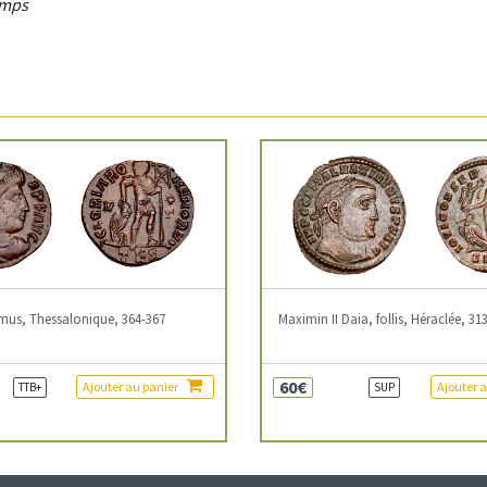
amps
mus, Thessalonique, 364-367
Maximin II Daia, follis, Héraclée, 31
60€
Ajouter au panier
Ajouter 
TTB+
SUP