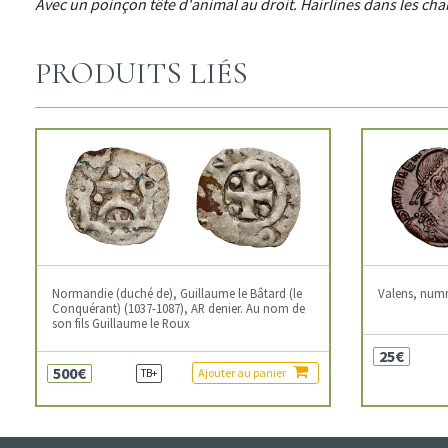
Avec un poinçon tête d'animal au droit. Hairlines dans les ch
PRODUITS LIÉS
Normandie (duché de), Guillaume le Bâtard (le
Valens, num
Conquérant) (1037-1087), AR denier. Au nom de
son fils Guillaume le Roux
25€
500€
Ajouter au panier
TB+