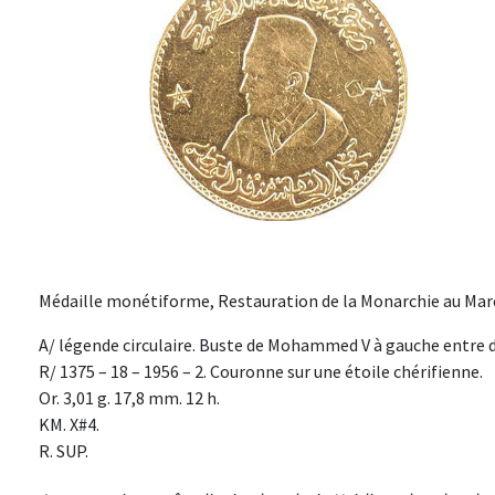
Médaille monétiforme, Restauration de la Monarchie au Maroc
A/ légende circulaire. Buste de Mohammed V à gauche entre d
R/ 1375 – 18 – 1956 – 2. Couronne sur une étoile chérifienne.
Or. 3,01 g. 17,8 mm. 12 h.
KM. X#4.
R. SUP.