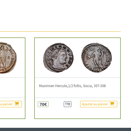
3
Maximien Hercule,1/2 follis, Siscia, 307-308
70€
au panier
Ajouter au panier
TTB