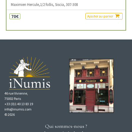
Maximien Hercule,1/2 follis, Siscia, 307-308
70€
Ajouter au panier
46 rue Vivienne,
75002 Paris
+33 (0)1 40 13 83 19
info@inumis.com
© 2026
Qui sommes-nous ?