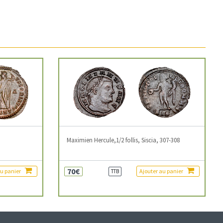
3
Maximien Hercule,1/2 follis, Siscia, 307-308
70€
au panier
Ajouter au panier
TTB