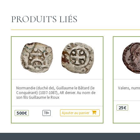
PRODUITS LIÉS
Normandie (duché de), Guillaume le Bâtard (le
Valens, num
Conquérant) (1037-1087), AR denier. Au nom de
son fils Guillaume le Roux
25€
500€
Ajouter au panier
TB+