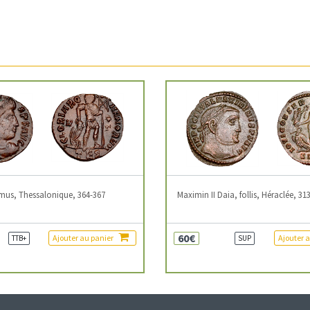
mus, Thessalonique, 364-367
Maximin II Daia, follis, Héraclée, 31
60€
Ajouter au panier
Ajouter 
TTB+
SUP