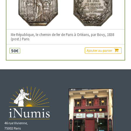
IIIe République, le chemin de fer de Paris à Orléans, par Bovy, 1838
(post.) Paris
50€
Ajouter au panier
46 rue Vivienne,
75002 Paris