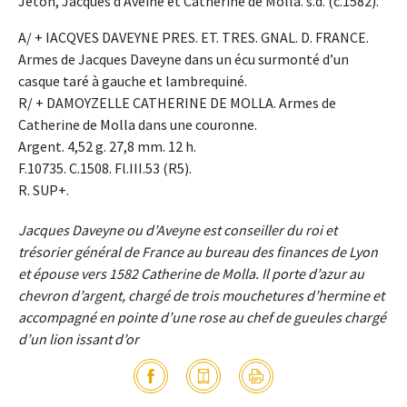
Jeton, Jacques d’Aveine et Catherine de Molla. s.d. (c.1582).
A/ + IACQVES DAVEYNE PRES. ET. TRES. GNAL. D. FRANCE.
Armes de Jacques Daveyne dans un écu surmonté d’un
casque taré à gauche et lambrequiné.
R/ + DAMOYZELLE CATHERINE DE MOLLA. Armes de
Catherine de Molla dans une couronne.
Argent. 4,52 g. 27,8 mm. 12 h.
F.10735. C.1508. Fl.III.53 (R5).
R. SUP+.
Jacques Daveyne ou d’Aveyne est conseiller du roi et
trésorier général de France au bureau des finances de Lyon
et épouse vers 1582 Catherine de Molla. Il porte d’azur au
chevron d’argent, chargé de trois mouchetures d’hermine et
accompagné en pointe d’une rose au chef de gueules chargé
d’un lion issant d’or