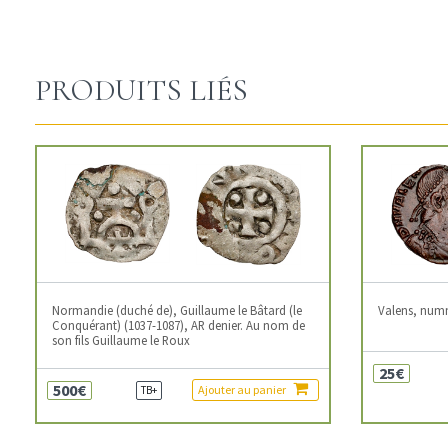
PRODUITS LIÉS
Normandie (duché de), Guillaume le Bâtard (le
Valens, num
Conquérant) (1037-1087), AR denier. Au nom de
son fils Guillaume le Roux
25€
500€
Ajouter au panier
TB+