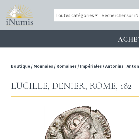
ACHE
Boutique
/
Monnaies
/
Romaines
/
Impériales
/
Antonins : Ant
LUCILLE, DENIER, ROME, 182