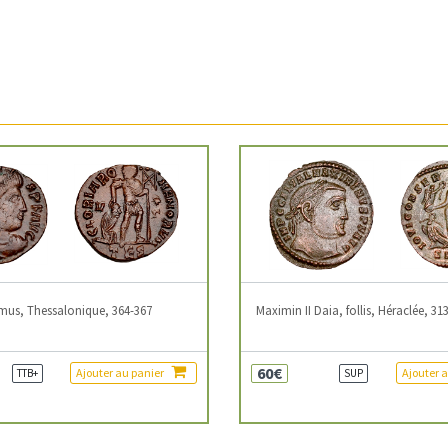
mus, Thessalonique, 364-367
Maximin II Daia, follis, Héraclée, 31
60€
Ajouter au panier
Ajouter 
TTB+
SUP