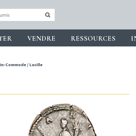
TER
VENDRE
RESSOURCES
I
onin-Commode
/
Lucille