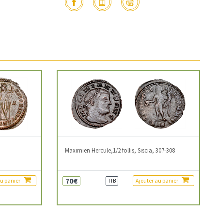
3
Maximien Hercule,1/2 follis, Siscia, 307-308
70€
au panier
Ajouter au panier
TTB