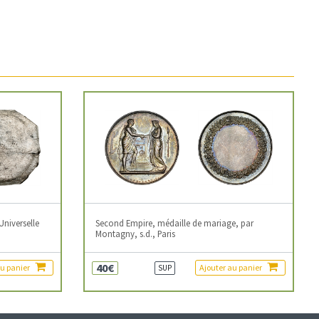
Universelle
Second Empire, médaille de mariage, par
Montagny, s.d., Paris
40€
au panier
Ajouter au panier
SUP