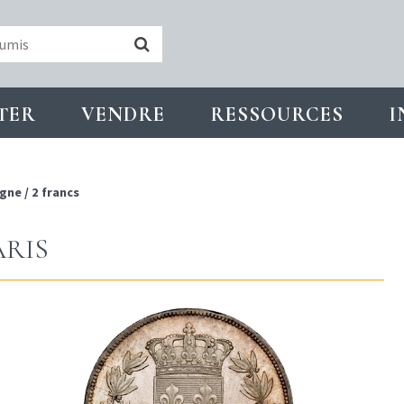
TER
VENDRE
RESSOURCES
I
ègne
/
2 francs
ARIS