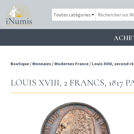
ACHE
Boutique
/
Monnaies
/
Modernes France
/
Louis XVIII, second r
LOUIS XVIII, 2 FRANCS, 1817 P