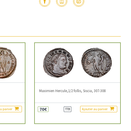
3
Maximien Hercule,1/2 follis, Siscia, 307-308
70€
au panier
Ajouter au panier
TTB