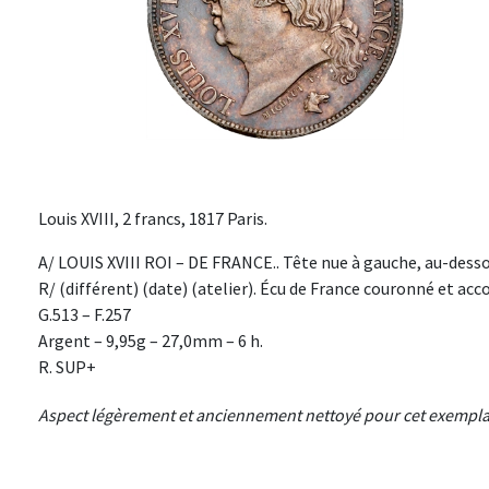
Louis XVIII, 2 francs, 1817 Paris.
A/ LOUIS XVIII ROI – DE FRANCE.. Tête nue à gauche, au-desso
R/ (différent) (date) (atelier). Écu de France couronné et ac
G.513 – F.257
Argent – 9,95g – 27,0mm – 6 h.
R. SUP+
Aspect légèrement et anciennement nettoyé pour cet exemplaire