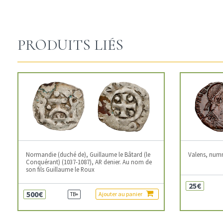
PRODUITS LIÉS
Normandie (duché de), Guillaume le Bâtard (le
Valens, num
Conquérant) (1037-1087), AR denier. Au nom de
son fils Guillaume le Roux
25€
500€
Ajouter au panier
TB+