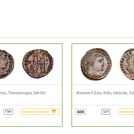
mus, Thessalonique, 364-367
Maximin II Daia, follis, Héraclée, 31
60€
Ajouter au panier
Ajouter 
TTB+
SUP