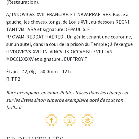
(Restauration).
A/ LVDOVICVS. XVII. FRANCIAE. ET. NAVARRAE. REX. Buste à
gauche, les cheveux longs, de Louis XVII, au-dessous REGNI.
TANTVM. IVRA et signature DEPAULIS. F.
R/ QVAM. REDDAT. HAEREDI. Un génie tenant une couronne,
sur un autel, dans la cour de la prison du Temple ; à l’exergue
: LVDOVICVS. XVII. IN. VINCVLIS. OCCVMBIT/ VIII. IVN.
MDCCLXXXXV et signature JEUFFROY F.
Étain – 42,78g – 50,0mm – 12 h.
R. TTB
Rare exemplaire en étain. Petites traces dans les champs et
sur les listels sinon superbe exemplaire doté de tout son
brillant