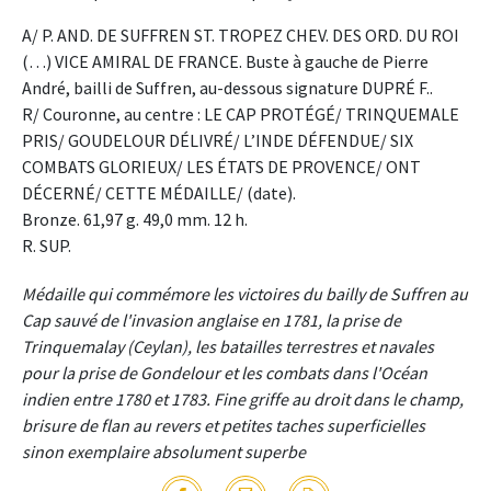
A/ P. AND. DE SUFFREN ST. TROPEZ CHEV. DES ORD. DU ROI
(…) VICE AMIRAL DE FRANCE. Buste à gauche de Pierre
André, bailli de Suffren, au-dessous signature DUPRÉ F..
R/ Couronne, au centre : LE CAP PROTÉGÉ/ TRINQUEMALE
PRIS/ GOUDELOUR DÉLIVRÉ/ L’INDE DÉFENDUE/ SIX
COMBATS GLORIEUX/ LES ÉTATS DE PROVENCE/ ONT
DÉCERNÉ/ CETTE MÉDAILLE/ (date).
Bronze. 61,97 g. 49,0 mm. 12 h.
R. SUP.
Médaille qui commémore les victoires du bailly de Suffren au
Cap sauvé de l'invasion anglaise en 1781, la prise de
Trinquemalay (Ceylan), les batailles terrestres et navales
pour la prise de Gondelour et les combats dans l'Océan
indien entre 1780 et 1783. Fine griffe au droit dans le champ,
brisure de flan au revers et petites taches superficielles
sinon exemplaire absolument superbe