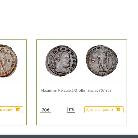
3
Maximien Hercule,1/2 follis, Siscia, 307-308
70€
au panier
Ajouter au panier
TTB