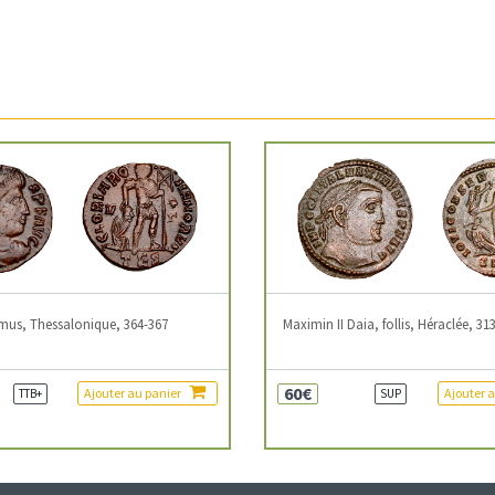
mus, Thessalonique, 364-367
Maximin II Daia, follis, Héraclée, 31
60€
Ajouter au panier
Ajouter 
TTB+
SUP