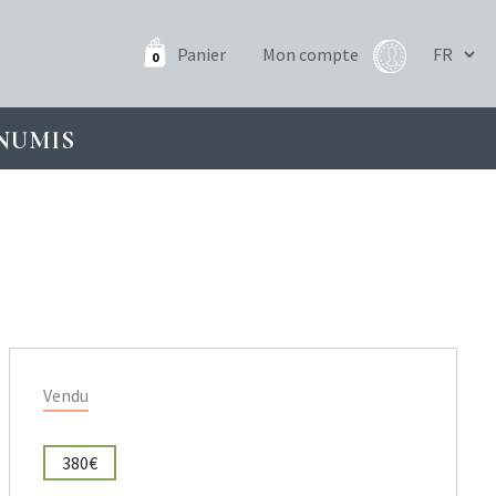
Panier
Mon compte
0
NUMIS
Vendu
380€