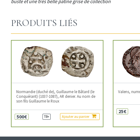
buste et une très belle patine grise de collection
PRODUITS LIÉS
Normandie (duché de), Guillaume le Bâtard (le
Valens, num
Conquérant) (1037-1087), AR denier. Au nom de
son fils Guillaume le Roux
25€
500€
Ajouter au panier
TB+