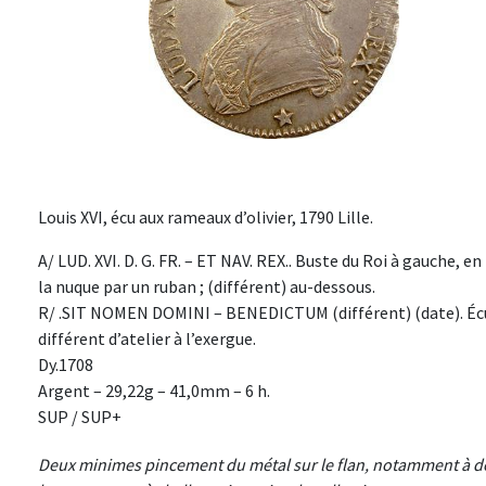
Louis XVI, écu aux rameaux d’olivier, 1790 Lille.
A/ LUD. XVI. D. G. FR. – ET NAV. REX.. Buste du Roi à gauche, e
la nuque par un ruban ; (différent) au-dessous.
R/ .SIT NOMEN DOMINI – BENEDICTUM (différent) (date). Écu d
différent d’atelier à l’exergue.
Dy.1708
Argent – 29,22g – 41,0mm – 6 h.
SUP / SUP+
Deux minimes pincement du métal sur le flan, notamment à de