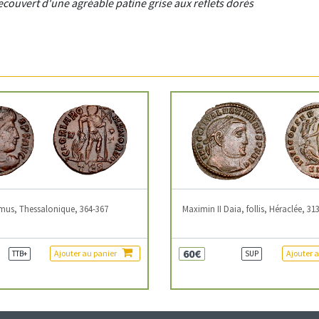
 recouvert d'une agréable patine grise aux reflets dorés
mus, Thessalonique, 364-367
Maximin II Daia, follis, Héraclée, 31
60€
Ajouter au panier
Ajouter 
TTB+
SUP