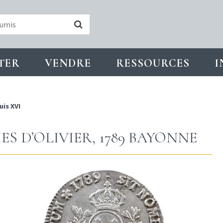
TER
VENDRE
RESSOURCES
I
uis XVI
S D’OLIVIER, 1789 BAYONNE