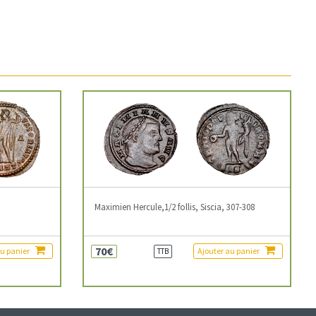
3
Maximien Hercule,1/2 follis, Siscia, 307-308
70€
au panier
Ajouter au panier
TTB