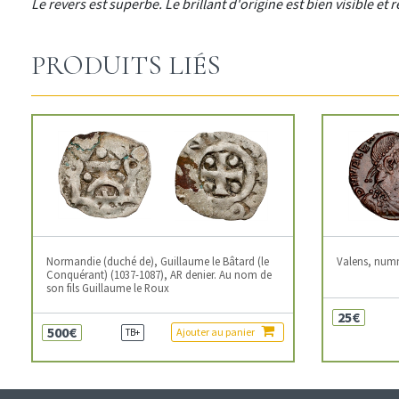
Le revers est superbe. Le brillant d'origine est bien visible et
PRODUITS LIÉS
Normandie (duché de), Guillaume le Bâtard (le
Valens, num
Conquérant) (1037-1087), AR denier. Au nom de
son fils Guillaume le Roux
25€
500€
Ajouter au panier
TB+