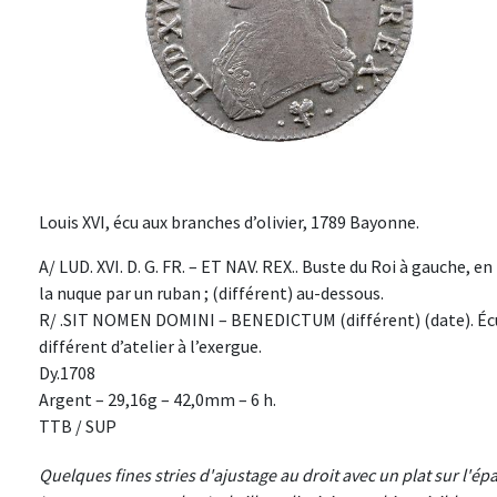
Louis XVI, écu aux branches d’olivier, 1789 Bayonne.
A/ LUD. XVI. D. G. FR. – ET NAV. REX.. Buste du Roi à gauche, e
la nuque par un ruban ; (différent) au-dessous.
R/ .SIT NOMEN DOMINI – BENEDICTUM (différent) (date). Écu d
différent d’atelier à l’exergue.
Dy.1708
Argent – 29,16g – 42,0mm – 6 h.
TTB / SUP
Quelques fines stries d'ajustage au droit avec un plat sur l'épa