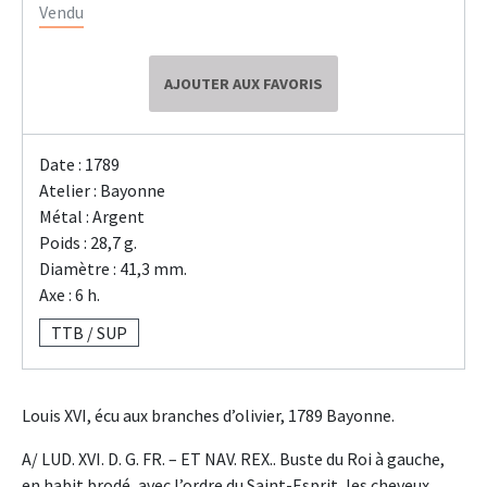
Vendu
AJOUTER AUX FAVORIS
Date : 1789
Atelier : Bayonne
Métal : Argent
Poids : 28,7 g.
Diamètre : 41,3 mm.
Axe : 6 h.
TTB / SUP
Louis XVI, écu aux branches d’olivier, 1789 Bayonne.
A/ LUD. XVI. D. G. FR. – ET NAV. REX.. Buste du Roi à gauche,
en habit brodé, avec l’ordre du Saint-Esprit, les cheveux