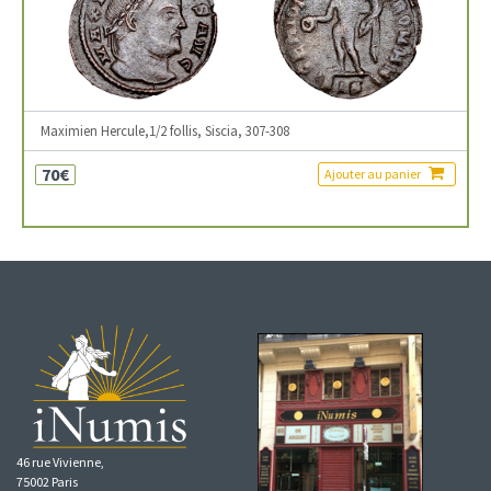
Maximien Hercule,1/2 follis, Siscia, 307-308
70€
Ajouter au panier
46 rue Vivienne,
75002 Paris