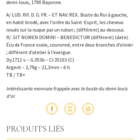
demi-louis, 1790 Bayonne.
A/ LUD. XVI. D. G. FR. – ET NAV. REX.. Buste du Roi à gauche,
en habit brodé, avec l’ordre du Saint-Esprit, les cheveux
noués sur la nuque par un ruban ; (différent) au-dessous.
R/ .SIT NOMEN DOMINI – BENEDICTUM (différent) (date).
Écu de France ovale, couronné, entre deux branches d’olivier
; différent d’atelier à l’exergue.
Dy.1711 v. – G.353b – Cl.35103 (C)
Argent – 2,79g – 21,3mm – 6 h.
TB / TB+
Intéréssante monnaie frappée avec le buste du demi-louis
d'or
PRODUITS LIÉS