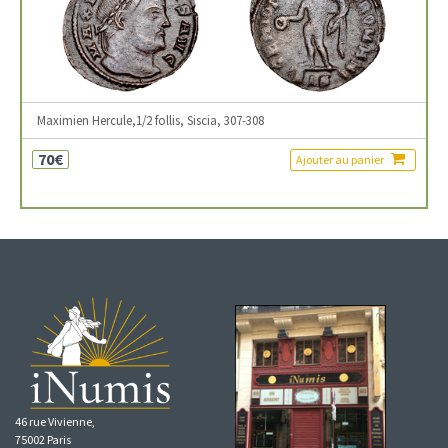
Maximien Hercule,1/2 follis, Siscia, 307-308
70€
Ajouter au panier
46 rue Vivienne,
75002 Paris