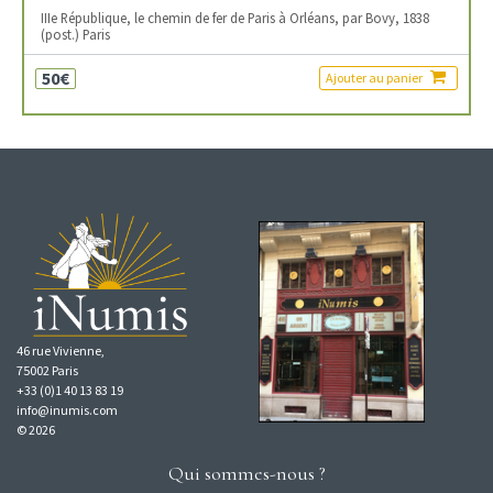
IIIe République, le chemin de fer de Paris à Orléans, par Bovy, 1838
(post.) Paris
50€
Ajouter au panier
46 rue Vivienne,
75002 Paris
+33 (0)1 40 13 83 19
info@inumis.com
© 2026
Qui sommes-nous ?