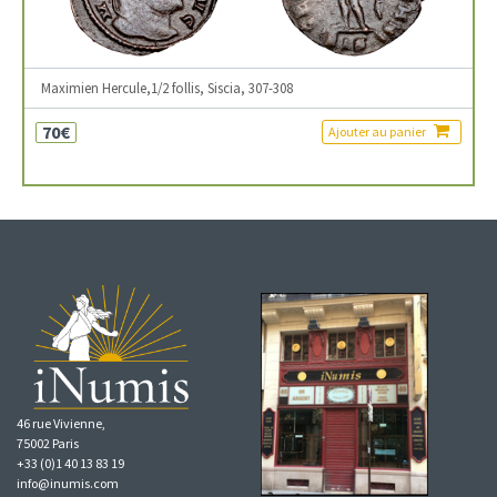
Maximien Hercule,1/2 follis, Siscia, 307-308
70€
Ajouter au panier
46 rue Vivienne,
75002 Paris
+33 (0)1 40 13 83 19
info@inumis.com