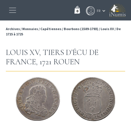
0
Archives
/
Monnaies
/
Capétiennes
/
Bourbons (1589-1793)
/
Louis XV
/
De
1715 à 1725
LOUIS XV, TIERS D’ÉCU DE
FRANCE, 1721 ROUEN