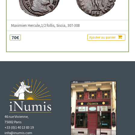
Maximien Hercule,1/2 follis, Siscia, 307-308
70€
Ajouter au panier
46 rue Vivienne,
75002 Paris
+33 (0)1 40 13 83 19
info@inumis.com