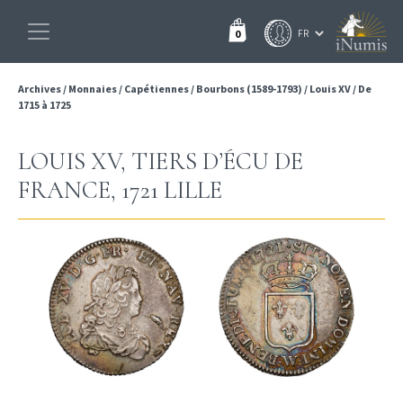
0
Archives
/
Monnaies
/
Capétiennes
/
Bourbons (1589-1793)
/
Louis XV
/
De
1715 à 1725
LOUIS XV, TIERS D’ÉCU DE
FRANCE, 1721 LILLE