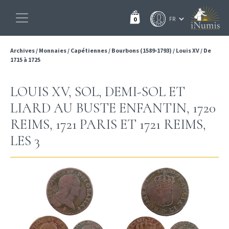
0
Archives
/
Monnaies
/
Capétiennes
/
Bourbons (1589-1793)
/
Louis XV
/
De
1715 à 1725
LOUIS XV, SOL, DEMI-SOL ET
LIARD AU BUSTE ENFANTIN, 1720
REIMS, 1721 PARIS ET 1721 REIMS,
LES 3