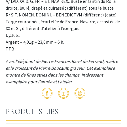
A/ LVD. XV. D. G. FR. – ET. NAV. REX.. Buste enfantin du Roi à
droite, lauré, drapé et cuirassé ; (différent) sous le buste.
R/ SIT. NOMEN. DOMINI. – BENEDICTVM (différent) (date).
Targe couronnée, écartelée de France-Navarre, accostée de
XX et S. ; différent d’atelier à l’exergue.
Dy.1661
Argent – 4,01g – 23,0mm – 6 h.
TTB
Avec l'éléphant de Pierre-François Baret de Ferrand, maître
et le croissant de Pierre Boucault, graveur. Cet exemplaire
montre de fines stries dans les champs. Intéressant
exemplaire pour l'année et l'atelier
PRODUITS LIÉS