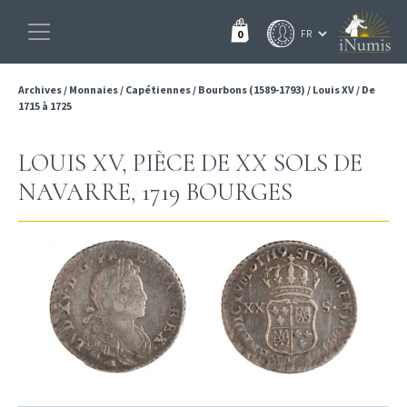
0
Archives
/
Monnaies
/
Capétiennes
/
Bourbons (1589-1793)
/
Louis XV
/
De
1715 à 1725
LOUIS XV, PIÈCE DE XX SOLS DE
NAVARRE, 1719 BOURGES