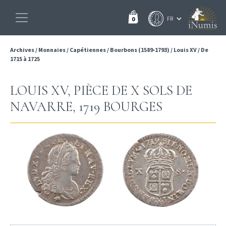
0
Archives
/
Monnaies
/
Capétiennes
/
Bourbons (1589-1793)
/
Louis XV
/
De
1715 à 1725
LOUIS XV, PIÈCE DE X SOLS DE
NAVARRE, 1719 BOURGES