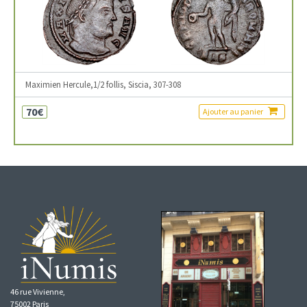
Maximien Hercule,1/2 follis, Siscia, 307-308
70€
Ajouter au panier
46 rue Vivienne,
75002 Paris