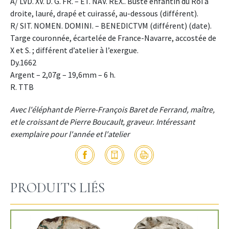
A/ LVD. XV. D. G. FR. – ET. NAV. REX.. Buste enfantin du Roi à
droite, lauré, drapé et cuirassé, au-dessous (différent).
R/ SIT. NOMEN. DOMINI. – BENEDICTVM (différent) (date).
Targe couronnée, écartelée de France-Navarre, accostée de
X et S. ; différent d’atelier à l’exergue.
Dy.1662
Argent – 2,07g – 19,6mm – 6 h.
R. TTB
Avec l'éléphant de Pierre-François Baret de Ferrand, maître,
et le croissant de Pierre Boucault, graveur. Intéressant
exemplaire pour l'année et l'atelier
PRODUITS LIÉS