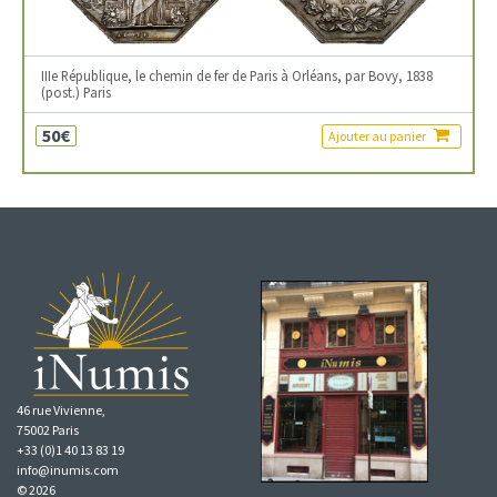
IIIe République, le chemin de fer de Paris à Orléans, par Bovy, 1838
(post.) Paris
50€
Ajouter au panier
46 rue Vivienne,
75002 Paris
+33 (0)1 40 13 83 19
info@inumis.com
© 2026