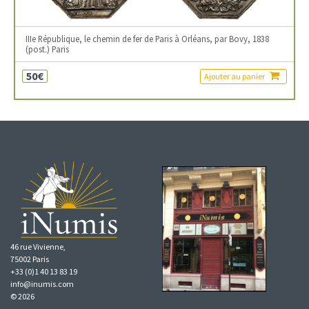
IIIe République, le chemin de fer de Paris à Orléans, par Bovy, 1838
(post.) Paris
50€
Ajouter au panier
46 rue Vivienne,
75002 Paris
+33 (0)1 40 13 83 19
info@inumis.com
© 2026