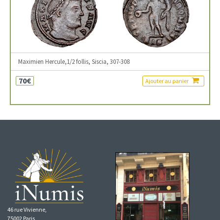
Maximien Hercule,1/2 follis, Siscia, 307-308
70€
Ajouter au panier
46 rue Vivienne,
75002 Paris