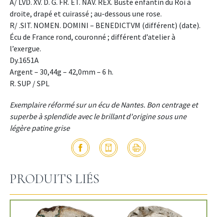
A/ LVD. XV. D. G. FR. ET. NAV. REX. Buste enfantin du Roi à
droite, drapé et cuirassé ; au-dessous une rose.
R/ .SIT. NOMEN. DOMINI – BENEDICTVM (différent) (date).
Écu de France rond, couronné ; différent d’atelier à
l’exergue.
Dy.1651A
Argent – 30,44g – 42,0mm – 6 h.
R. SUP / SPL
Exemplaire réformé sur un écu de Nantes. Bon centrage et
superbe à splendide avec le brillant d'origine sous une
légère patine grise
PRODUITS LIÉS