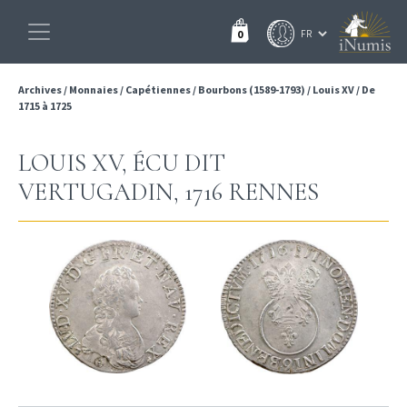
0
Archives
/
Monnaies
/
Capétiennes
/
Bourbons (1589-1793)
/
Louis XV
/
De
1715 à 1725
LOUIS XV, ÉCU DIT
VERTUGADIN, 1716 RENNES