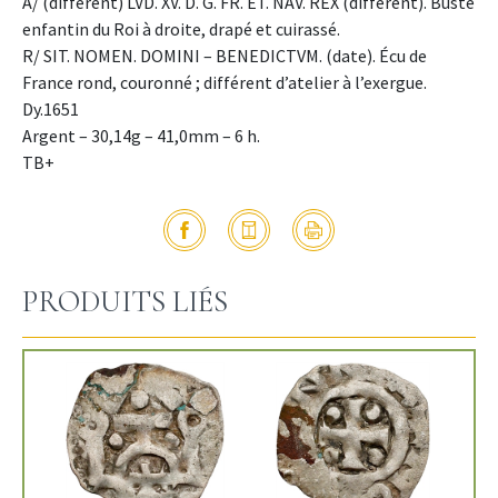
A/ (différent) LVD. XV. D. G. FR. ET. NAV. REX (différent). Buste
enfantin du Roi à droite, drapé et cuirassé.
R/ SIT. NOMEN. DOMINI – BENEDICTVM. (date). Écu de
France rond, couronné ; différent d’atelier à l’exergue.
Dy.1651
Argent – 30,14g – 41,0mm – 6 h.
TB+
PRODUITS LIÉS