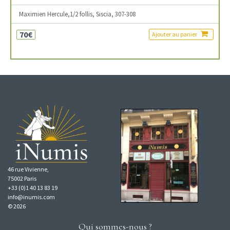
Maximien Hercule,1/2 follis, Siscia, 307-308
70€
Ajouter au panier
46 rue Vivienne,
75002 Paris
+33 (0)1 40 13 83 19
info@inumis.com
© 2026
Qui sommes-nous ?