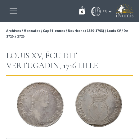
0
Archives
/
Monnaies
/
Capétiennes
/
Bourbons (1589-1793)
/
Louis XV
/
De
1715 à 1725
LOUIS XV, ÉCU DIT
VERTUGADIN, 1716 LILLE