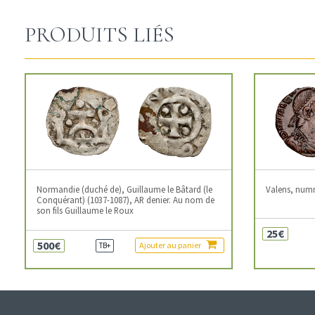
PRODUITS LIÉS
Normandie (duché de), Guillaume le Bâtard (le
Valens, num
Conquérant) (1037-1087), AR denier. Au nom de
son fils Guillaume le Roux
25€
500€
Ajouter au panier
TB+