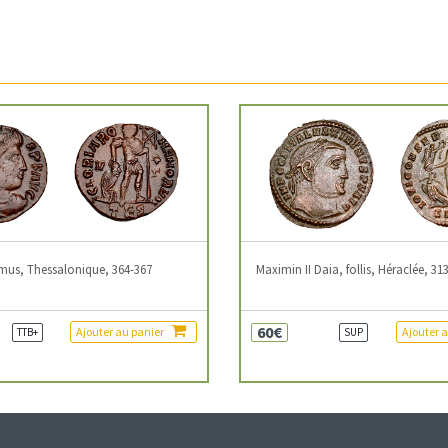
mus, Thessalonique, 364-367
Maximin II Daia, follis, Héraclée, 31
60€
Ajouter au panier
Ajouter 
TTB+
SUP