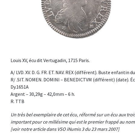
Louis XV, écu dit Vertugadin, 1715 Paris.
A/ LVD. XV. D. G. FR. ET. NAV. REX (différent). Buste enfantin d
R/ .SIT. NOMEN. DOMINI – BENEDICTVM (différent) (date). Écu 
Dy.1651A
Argent – 30,29g – 42,0mm – 6 h.
R. TTB
Un très bel exemplaire de cet écu, réformé sur un écu aux trois
important pour ce millésime qui est le premier frappé au nom e
[voir notre article dans VSO iNumis 3 du 23 mars 2007]