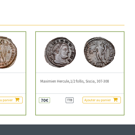
3
Maximien Hercule,1/2 follis, Siscia, 307-308
70€
au panier
Ajouter au panier
TTB