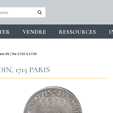
TER
VENDRE
RESSOURCES
I
uis XV
/
De 1715 à 1725
N, 1715 PARIS