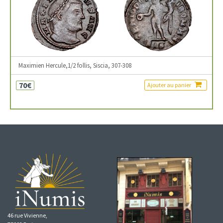
Maximien Hercule,1/2 follis, Siscia, 307-308
70€
Ajouter au panier
46 rue Vivienne,