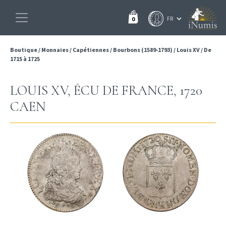
0
Boutique
/
Monnaies
/
Capétiennes
/
Bourbons (1589-1793)
/
Louis XV
/
De
1715 à 1725
LOUIS XV, ÉCU DE FRANCE, 1720
CAEN