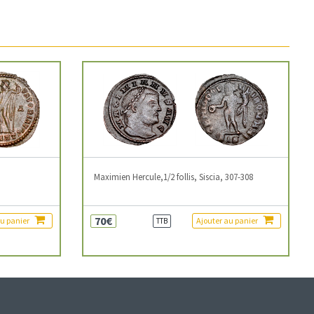
3
Maximien Hercule,1/2 follis, Siscia, 307-308
70€
au panier
Ajouter au panier
TTB