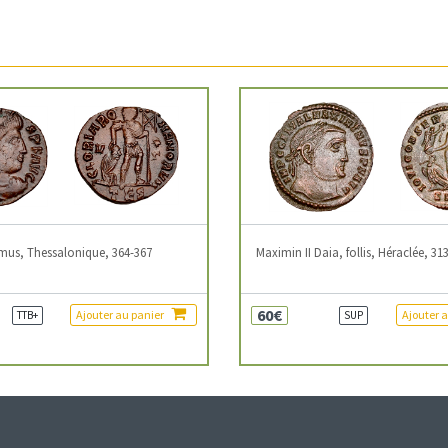
mus, Thessalonique, 364-367
Maximin II Daia, follis, Héraclée, 31
60€
Ajouter au panier
Ajouter 
TTB+
SUP