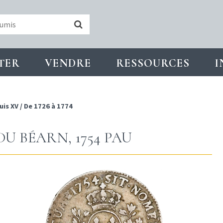
TER
VENDRE
RESSOURCES
I
uis XV
/
De 1726 à 1774
U BÉARN, 1754 PAU