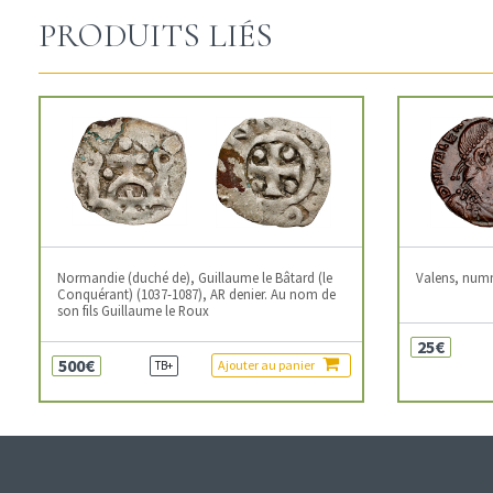
PRODUITS LIÉS
Normandie (duché de), Guillaume le Bâtard (le
Valens, num
Conquérant) (1037-1087), AR denier. Au nom de
son fils Guillaume le Roux
25€
500€
Ajouter au panier
TB+