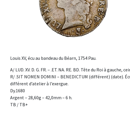
Louis XV, écu au bandeau du Béarn, 1754 Pau.
A/ LUD. XV. D. G. FR. – .ET. NA. RE. BD. Tête du Roi à gauche, c
R/ .SIT NOMEN DOMINI – BENEDICTUM (différent) (date). Écu d
différent d’atelier à l’exergue.
Dy.1680
Argent – 28,60g – 42,0mm – 6 h.
TB / TB+