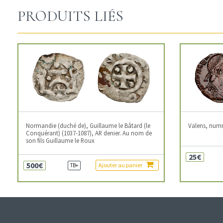
PRODUITS LIÉS
Normandie (duché de), Guillaume le Bâtard (le
Valens, num
Conquérant) (1037-1087), AR denier. Au nom de
son fils Guillaume le Roux
25€
500€
Ajouter au panier
TB+