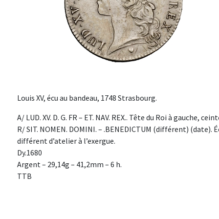
Louis XV, écu au bandeau, 1748 Strasbourg.
A/ LUD. XV. D. G. FR – ET. NAV. REX.. Tête du Roi à gauche, cein
R/ SIT. NOMEN. DOMINI. – .BENEDICTUM (différent) (date). Écu
différent d’atelier à l’exergue.
Dy.1680
Argent – 29,14g – 41,2mm – 6 h.
TTB