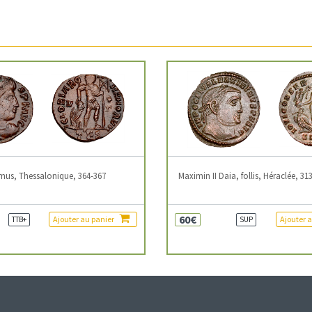
mus, Thessalonique, 364-367
Maximin II Daia, follis, Héraclée, 31
60€
Ajouter au panier
Ajouter 
TTB+
SUP