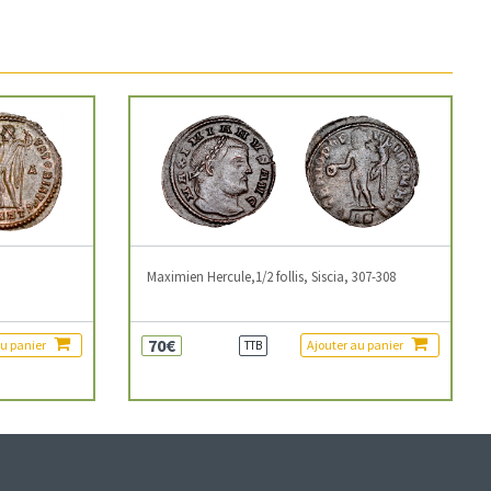
3
Maximien Hercule,1/2 follis, Siscia, 307-308
70€
au panier
Ajouter au panier
TTB