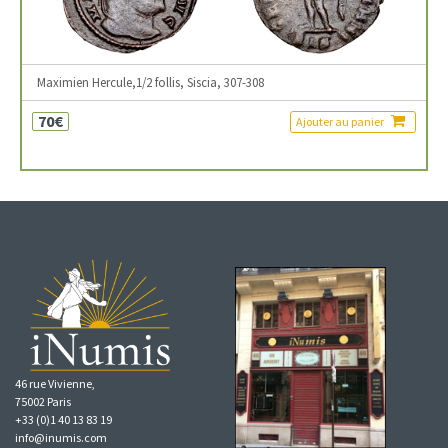
Maximien Hercule,1/2 follis, Siscia, 307-308
70€
Ajouter au panier
46 rue Vivienne,
75002 Paris
+33 (0)1 40 13 83 19
info@inumis.com