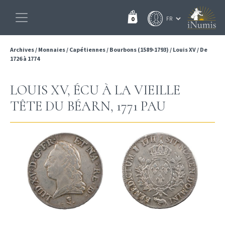
0
Archives
/
Monnaies
/
Capétiennes
/
Bourbons (1589-1793)
/
Louis XV
/
De
1726 à 1774
LOUIS XV, ÉCU À LA VIEILLE
TÊTE DU BÉARN, 1771 PAU