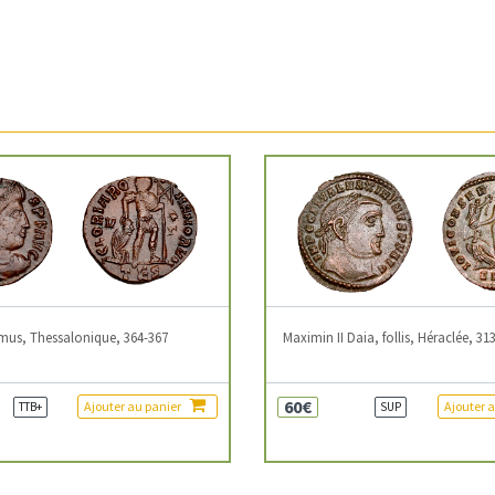
mus, Thessalonique, 364-367
Maximin II Daia, follis, Héraclée, 31
60€
Ajouter au panier
Ajouter 
TTB+
SUP