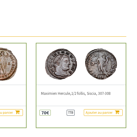
3
Maximien Hercule,1/2 follis, Siscia, 307-308
70€
au panier
Ajouter au panier
TTB