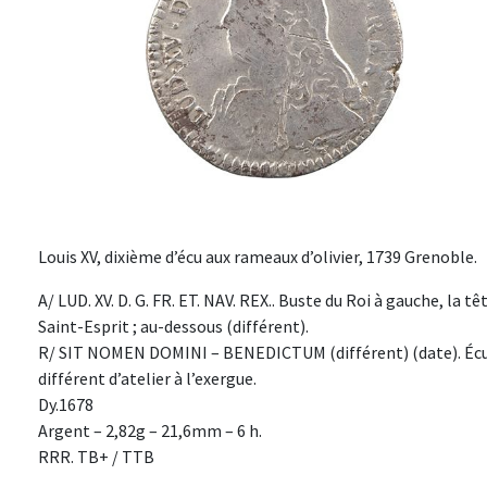
Louis XV, dixième d’écu aux rameaux d’olivier, 1739 Grenoble.
A/ LUD. XV. D. G. FR. ET. NAV. REX.. Buste du Roi à gauche, la t
Saint-Esprit ; au-dessous (différent).
R/ SIT NOMEN DOMINI – BENEDICTUM (différent) (date). Écus 
différent d’atelier à l’exergue.
Dy.1678
Argent – 2,82g – 21,6mm – 6 h.
RRR. TB+ / TTB