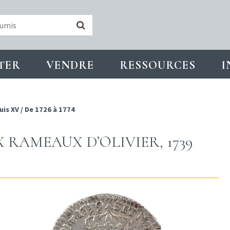
TER
VENDRE
RESSOURCES
I
uis XV
/
De 1726 à 1774
X RAMEAUX D’OLIVIER, 1739