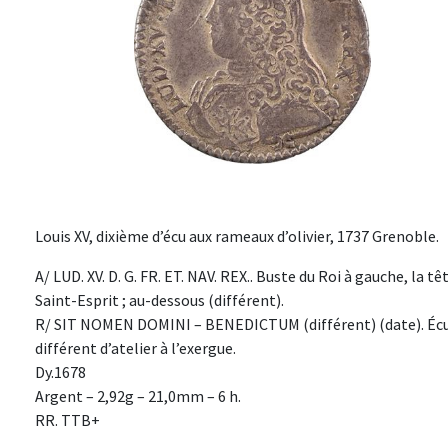
Louis XV, dixième d’écu aux rameaux d’olivier, 1737 Grenoble.
A/ LUD. XV. D. G. FR. ET. NAV. REX.. Buste du Roi à gauche, la t
Saint-Esprit ; au-dessous (différent).
R/ SIT NOMEN DOMINI – BENEDICTUM (différent) (date). Écus 
différent d’atelier à l’exergue.
Dy.1678
Argent – 2,92g – 21,0mm – 6 h.
RR. TTB+