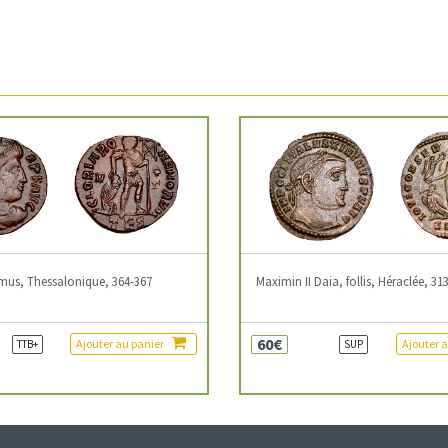
mus, Thessalonique, 364-367
Maximin II Daia, follis, Héraclée, 31
60€
Ajouter au panier
Ajouter 
TTB+
SUP