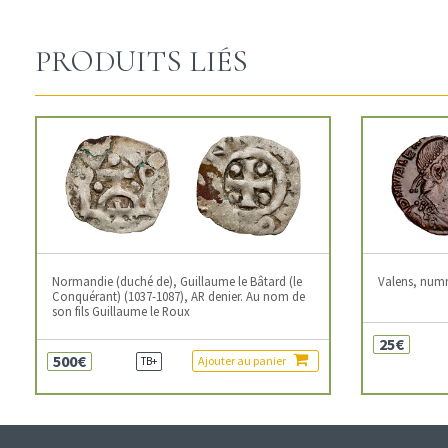
PRODUITS LIÉS
Normandie (duché de), Guillaume le Bâtard (le
Valens, num
Conquérant) (1037-1087), AR denier. Au nom de
son fils Guillaume le Roux
25€
500€
Ajouter au panier
TB+