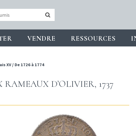
TER
VENDRE
RESSOURCES
I
uis XV
/
De 1726 à 1774
X RAMEAUX D’OLIVIER, 1737