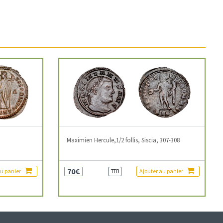
3
Maximien Hercule,1/2 follis, Siscia, 307-308
70€
au panier
Ajouter au panier
TTB