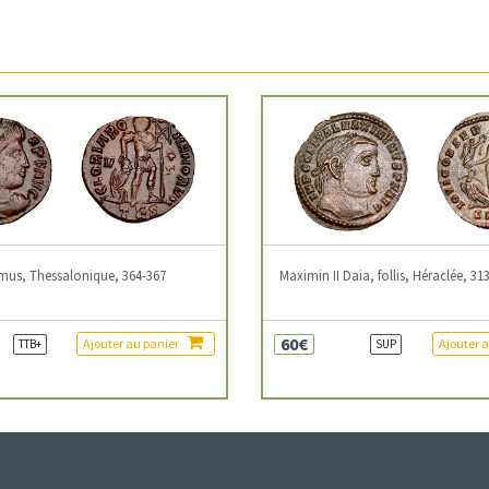
mus, Thessalonique, 364-367
Maximin II Daia, follis, Héraclée, 31
60€
Ajouter au panier
Ajouter 
TTB+
SUP