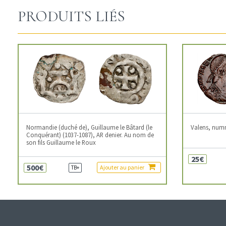
PRODUITS LIÉS
Normandie (duché de), Guillaume le Bâtard (le
Valens, num
Conquérant) (1037-1087), AR denier. Au nom de
son fils Guillaume le Roux
25€
500€
Ajouter au panier
TB+