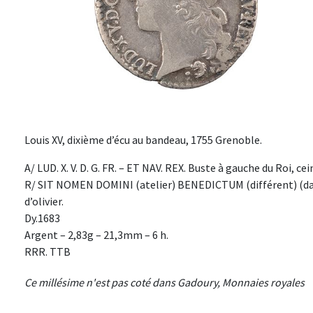
Louis XV, dixième d’écu au bandeau, 1755 Grenoble.
A/ LUD. X. V. D. G. FR. – ET NAV. REX. Buste à gauche du Roi, c
R/ SIT NOMEN DOMINI (atelier) BENEDICTUM (différent) (dat
d’olivier.
Dy.1683
Argent – 2,83g – 21,3mm – 6 h.
RRR. TTB
Ce millésime n'est pas coté dans Gadoury, Monnaies royales