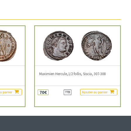
3
Maximien Hercule,1/2 follis, Siscia, 307-308
70€
au panier
Ajouter au panier
TTB