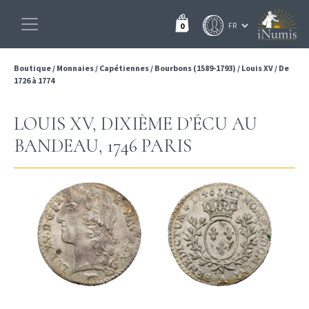
0
Boutique
/
Monnaies
/
Capétiennes
/
Bourbons (1589-1793)
/
Louis XV
/
De
1726 à 1774
LOUIS XV, DIXIÈME D’ÉCU AU
BANDEAU, 1746 PARIS