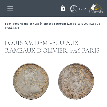
0
Boutique
/
Monnaies
/
Capétiennes
/
Bourbons (1589-1793)
/
Louis XV
/
De
1726 à 1774
LOUIS XV, DEMI-ÉCU AUX
RAMEAUX D’OLIVIER, 1726 PARIS