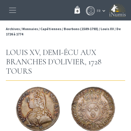
0
Archives
/
Monnaies
/
Capétiennes
/
Bourbons (1589-1793)
/
Louis XV
/
De
1726 à 1774
LOUIS XV, DEMI-ÉCU AUX
BRANCHES D’OLIVIER, 1728
TOURS