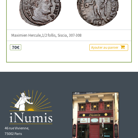
Maximien Hercule,1/2 follis, Siscia, 307-308
70€
Ajouter au panier
46 rue Vivienne,
75002 Paris