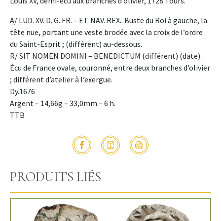
Louis XV, demi-écu aux branches d’olivier, 1728 Tours.
A/ LUD. XV. D. G. FR. – ET. NAV. REX.. Buste du Roi à gauche, la
tête nue, portant une veste brodée avec la croix de l’ordre
du Saint-Esprit ; (différent) au-dessous.
R/ SIT NOMEN DOMINI – BENEDICTUM (différent) (date).
Écu de France ovale, couronné, entre deux branches d’olivier
; différent d’atelier à l’exergue.
Dy.1676
Argent – 14,66g – 33,0mm – 6 h.
TTB
PRODUITS LIÉS