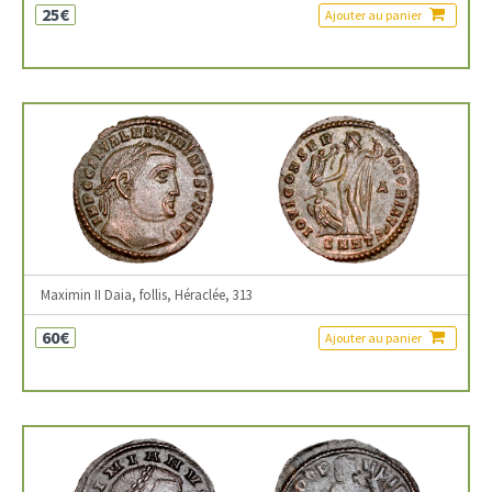
25€
Ajouter au panier
Maximin II Daia, follis, Héraclée, 313
60€
Ajouter au panier