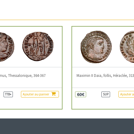
mus, Thessalonique, 364-367
Maximin II Daia, follis, Héraclée, 31
60€
Ajouter au panier
Ajouter 
TTB+
SUP