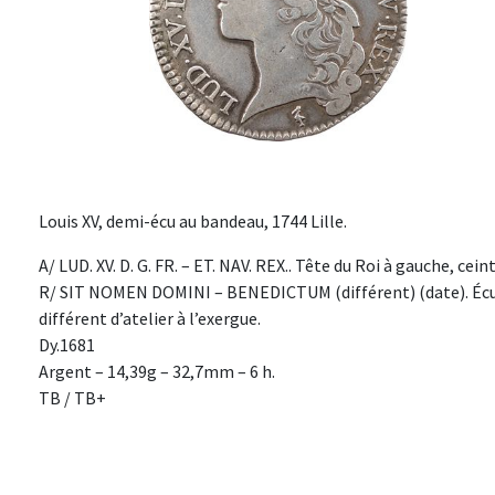
Louis XV, demi-écu au bandeau, 1744 Lille.
A/ LUD. XV. D. G. FR. – ET. NAV. REX.. Tête du Roi à gauche, cei
R/ SIT NOMEN DOMINI – BENEDICTUM (différent) (date). Écu d
différent d’atelier à l’exergue.
Dy.1681
Argent – 14,39g – 32,7mm – 6 h.
TB / TB+