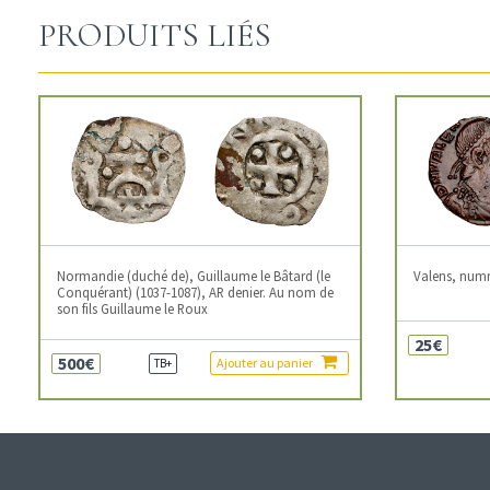
PRODUITS LIÉS
Normandie (duché de), Guillaume le Bâtard (le
Valens, num
Conquérant) (1037-1087), AR denier. Au nom de
son fils Guillaume le Roux
25€
500€
Ajouter au panier
TB+