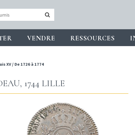
TER
VENDRE
RESSOURCES
I
uis XV
/
De 1726 à 1774
EAU, 1744 LILLE