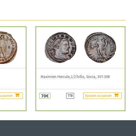
3
Maximien Hercule,1/2 follis, Siscia, 307-308
70€
au panier
Ajouter au panier
TTB