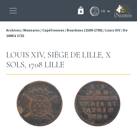
0
Archives
/
Monnaies
/
Capétiennes
/
Bourbons (1589-1793)
/
Louis XIV
/
De
1690 à 1715
LOUIS XIV, SIÈGE DE LILLE, X
SOLS, 1708 LILLE