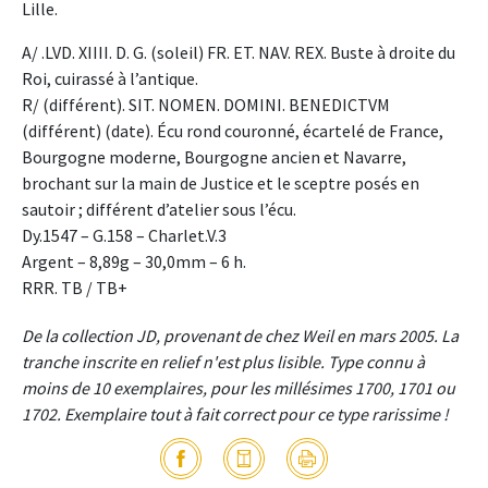
Lille.
A/ .LVD. XIIII. D. G. (soleil) FR. ET. NAV. REX. Buste à droite du
Roi, cuirassé à l’antique.
R/ (différent). SIT. NOMEN. DOMINI. BENEDICTVM
(différent) (date). Écu rond couronné, écartelé de France,
Bourgogne moderne, Bourgogne ancien et Navarre,
brochant sur la main de Justice et le sceptre posés en
sautoir ; différent d’atelier sous l’écu.
Dy.1547 – G.158 – Charlet.V.3
Argent – 8,89g – 30,0mm – 6 h.
RRR. TB / TB+
De la collection JD, provenant de chez Weil en mars 2005. La
tranche inscrite en relief n'est plus lisible. Type connu à
moins de 10 exemplaires, pour les millésimes 1700, 1701 ou
1702. Exemplaire tout à fait correct pour ce type rarissime !