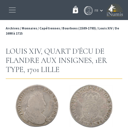
0
Archives
/
Monnaies
/
Capétiennes
/
Bourbons (1589-1793)
/
Louis XIV
/
De
1690 à 1715
LOUIS XIV, QUART D’ÉCU DE
FLANDRE AUX INSIGNES, 1ER
TYPE, 1701 LILLE