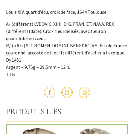
Louis XIV, quart d’écu, croix de face, 1644 Toulouse.
A/ (différent) LVDOVIC. XIIII. D: G. FRAN. ET. NAVA. REX
(différent) (date). Croix fleurdelisée, avec fleuron
quadrilobé en cœur.
R/ (à 6 h.) SIT. NOMEN. DOMINI. BENEDICTVM. Écu de France
couronné, accosté de II et II ; différent d’atelier à l’exergue.
Dy.1451
Argent – 9,75g – 29,5mm – 12 h.
TTB
PRODUITS LIÉS