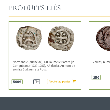
PRODUITS LIÉS
Normandie (duché de), Guillaume le Bâtard (le
Valens, num
Conquérant) (1037-1087), AR denier. Au nom de
son fils Guillaume le Roux
25€
500€
Ajouter au panier
TB+