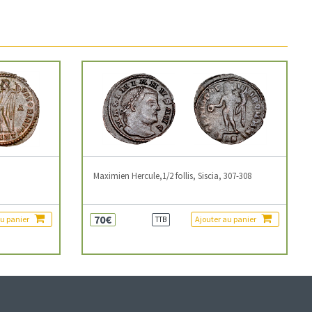
3
Maximien Hercule,1/2 follis, Siscia, 307-308
70€
au panier
Ajouter au panier
TTB