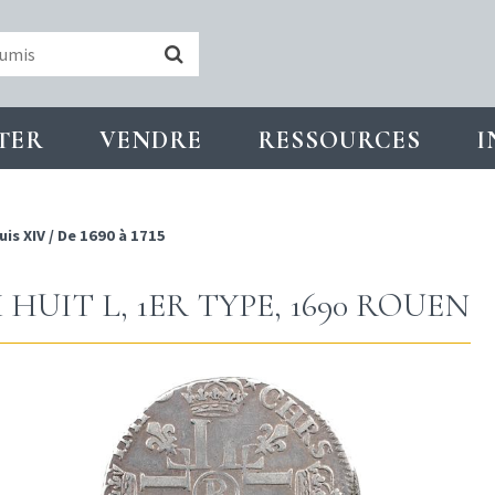
TER
VENDRE
RESSOURCES
I
uis XIV
/
De 1690 à 1715
HUIT L, 1ER TYPE, 1690 ROUEN