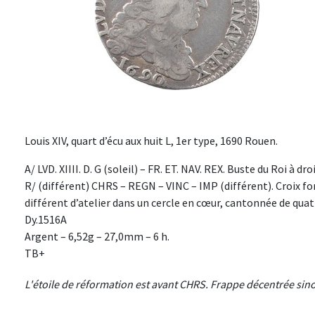
Louis XIV, quart d’écu aux huit L, 1er type, 1690 Rouen.
A/ LVD. XIIII. D. G (soleil) – FR. ET. NAV. REX. Buste du Roi à dr
R/ (différent) CHRS – REGN – VINC – IMP (différent). Croix f
différent d’atelier dans un cercle en cœur, cantonnée de quatr
Dy.1516A
Argent – 6,52g – 27,0mm – 6 h.
TB+
L'étoile de réformation est avant CHRS. Frappe décentrée sin