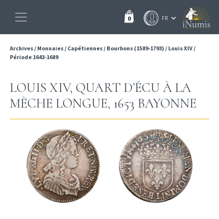
0
Archives
/
Monnaies
/
Capétiennes
/
Bourbons (1589-1793)
/
Louis XIV
/
Période 1643-1689
LOUIS XIV, QUART D’ÉCU À LA
MÈCHE LONGUE, 1653 BAYONNE