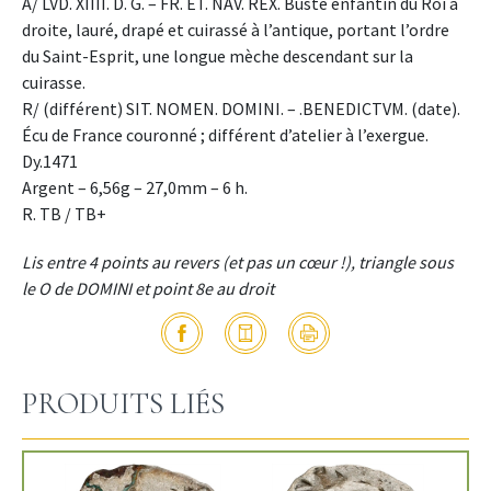
A/ LVD. XIIII. D. G. – FR. ET. NAV. REX. Buste enfantin du Roi à
droite, lauré, drapé et cuirassé à l’antique, portant l’ordre
du Saint-Esprit, une longue mèche descendant sur la
cuirasse.
R/ (différent) SIT. NOMEN. DOMINI. – .BENEDICTVM. (date).
Écu de France couronné ; différent d’atelier à l’exergue.
Dy.1471
Argent – 6,56g – 27,0mm – 6 h.
R. TB / TB+
Lis entre 4 points au revers (et pas un cœur !), triangle sous
le O de DOMINI et point 8e au droit
PRODUITS LIÉS