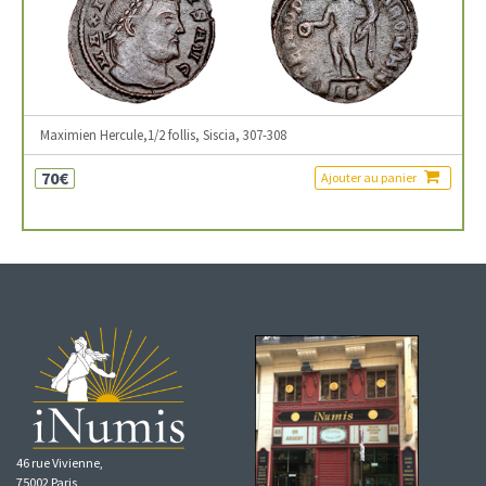
Maximien Hercule,1/2 follis, Siscia, 307-308
70€
Ajouter au panier
46 rue Vivienne,
75002 Paris