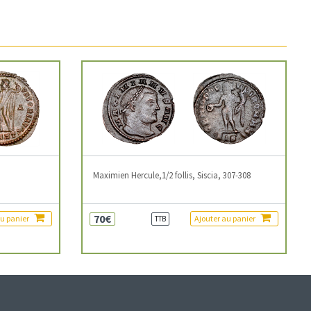
3
Maximien Hercule,1/2 follis, Siscia, 307-308
70€
au panier
Ajouter au panier
TTB