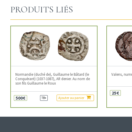
PRODUITS LIÉS
Normandie (duché de), Guillaume le Bâtard (le
Valens, num
Conquérant) (1037-1087), AR denier. Au nom de
son fils Guillaume le Roux
25€
500€
Ajouter au panier
TB+