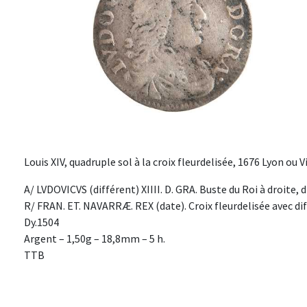
Louis XIV, quadruple sol à la croix fleurdelisée, 1676 Lyon ou V
A/ LVDOVICVS (différent) XIIII. D. GRA. Buste du Roi à droite, 
R/ FRAN. ET. NAVARRÆ. REX (date). Croix fleurdelisée avec di
Dy.1504
Argent – 1,50g – 18,8mm – 5 h.
TTB