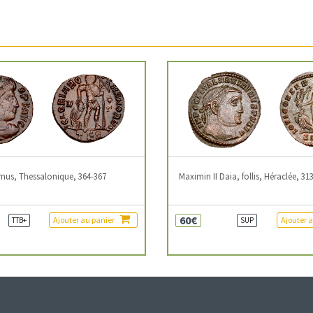
mus, Thessalonique, 364-367
Maximin II Daia, follis, Héraclée, 31
60€
Ajouter au panier
Ajouter 
TTB+
SUP