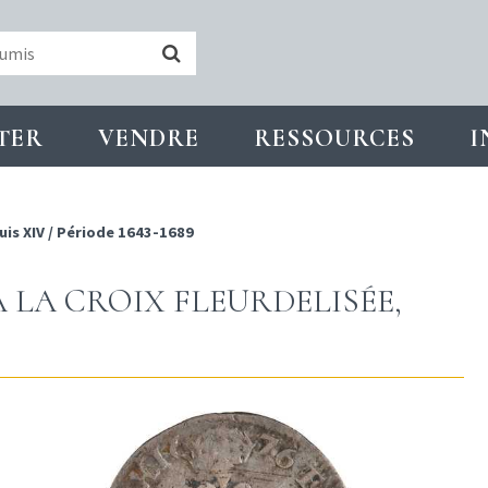
TER
VENDRE
RESSOURCES
I
uis XIV
/
Période 1643-1689
À LA CROIX FLEURDELISÉE,