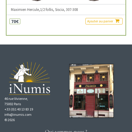
Maximien Hercule,1/2 follis, Siscia, 307-308
70€
Ajouter au panier
46 rue Vivienne,
75002 Paris
+33 (0)1 40 13 83 19
info@inumis.com
© 2026
Qui sommes-nous ?