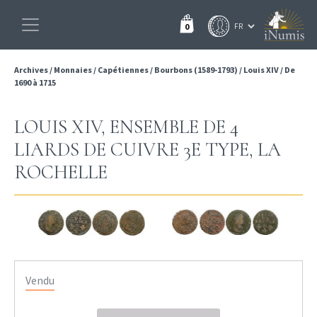
0
Archives
/
Monnaies
/
Capétiennes
/
Bourbons (1589-1793)
/
Louis XIV
/
De
1690 à 1715
LOUIS XIV, ENSEMBLE DE 4
LIARDS DE CUIVRE 3E TYPE, LA
ROCHELLE
Vendu