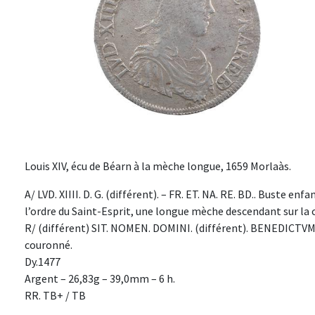
Louis XIV, écu de Béarn à la mèche longue, 1659 Morlaàs.
A/ LVD. XIIII. D. G. (différent). – FR. ET. NA. RE. BD.. Buste enf
l’ordre du Saint-Esprit, une longue mèche descendant sur la c
R/ (différent) SIT. NOMEN. DOMINI. (différent). BENEDICTVM.
couronné.
Dy.1477
Argent – 26,83g – 39,0mm – 6 h.
RR. TB+ / TB