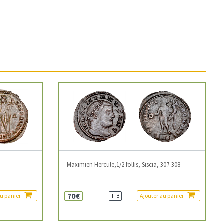
3
Maximien Hercule,1/2 follis, Siscia, 307-308
70€
au panier
Ajouter au panier
TTB