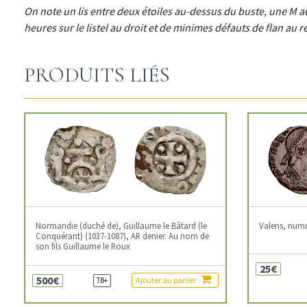
On note un lis entre deux étoiles au-dessus du buste, une M au 
heures sur le listel au droit et de minimes défauts de flan au 
PRODUITS LIÉS
Normandie (duché de), Guillaume le Bâtard (le
Valens, num
Conquérant) (1037-1087), AR denier. Au nom de
son fils Guillaume le Roux
25€
500€
Ajouter au panier
TB+