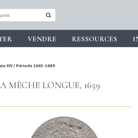
TER
VENDRE
RESSOURCES
I
uis XIV
/
Période 1643-1689
LA MÈCHE LONGUE, 1659