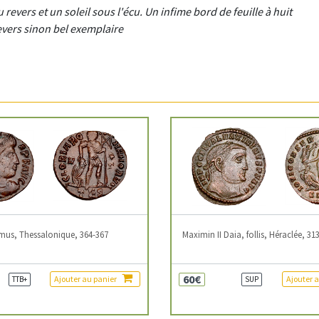
revers et un soleil sous l'écu. Un infime bord de feuille à huit
revers sinon bel exemplaire
mus, Thessalonique, 364-367
Maximin II Daia, follis, Héraclée, 31
60€
Ajouter au panier
Ajouter 
TTB+
SUP