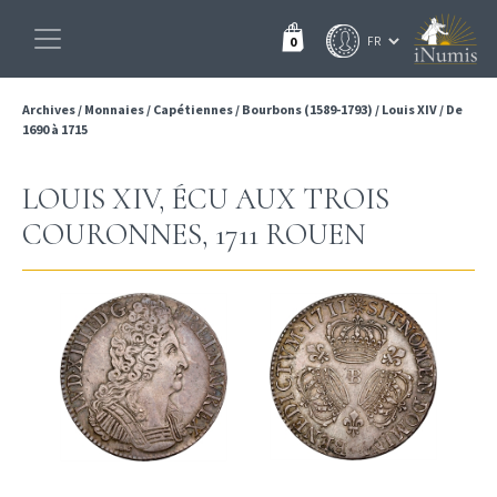
0
Archives
/
Monnaies
/
Capétiennes
/
Bourbons (1589-1793)
/
Louis XIV
/
De
1690 à 1715
LOUIS XIV, ÉCU AUX TROIS
COURONNES, 1711 ROUEN