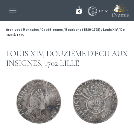
0
Archives
/
Monnaies
/
Capétiennes
/
Bourbons (1589-1793)
/
Louis XIV
/
De
1690 à 1715
LOUIS XIV, DOUZIÈME D’ÉCU AUX
INSIGNES, 1702 LILLE