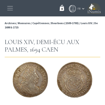
0
Archives
/
Monnaies
/
Capétiennes
/
Bourbons (1589-1793)
/
Louis XIV
/
De
1690 à 1715
LOUIS XIV, DEMI-ÉCU AUX
PALMES, 1694 CAEN