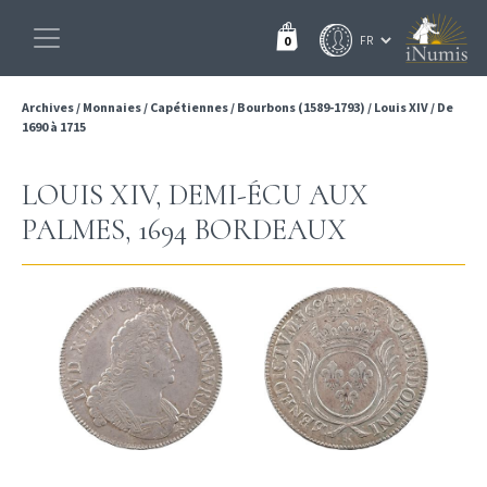
0
Archives
/
Monnaies
/
Capétiennes
/
Bourbons (1589-1793)
/
Louis XIV
/
De
1690 à 1715
LOUIS XIV, DEMI-ÉCU AUX
PALMES, 1694 BORDEAUX